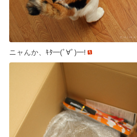
ニャんか、ｷﾀ━(ﾟ∀ﾟ)━!