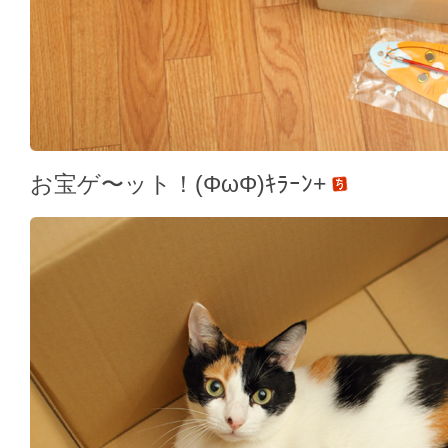
お宝ゲ〜ット！(ΦωΦ)ｷﾗｰﾝ+