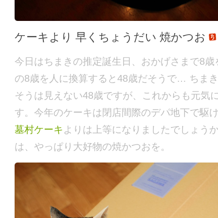
ケーキより 早くちょうだい 焼かつお
今日はちまきの推定誕生日、おかげさまで8歳
の8歳を人に換算すると48歳だそうで… ちま
そうは見えない48歳ですが、これからも元気
す。今年のケーキは閉店間際のデパ地下で駆
墓村ケーキ
よりは上等になりましたでしょう
は、やっぱり大好物の焼かつおを。