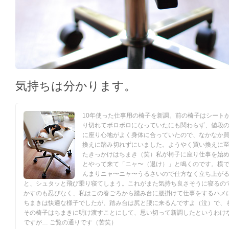
気持ちは分かります。
10年使った仕事用の椅子を新調。前の椅子はシート
り切れてボロボロになっていたにも関わらず、値段
に座り心地がよく身体に合っていたので、なかなか
換えに踏み切れずにいました。ようやく買い換えに
たきっかけはちまき（笑）私が椅子に座り仕事を始
とやって来て「ニャ〜（退け）」と鳴くのです。横
んまりニャ〜ニャ〜うるさいので仕方なく立ち上が
と、シュタッと飛び乗り寝てしまう。これがまた気持ち良さそうに寝るの
かすのも忍びなく、私はこの春ごろから踏み台に腰掛けて仕事をするハメ
ちまきは快適な様子でしたが、踏み台は尻と腰に来るんですよ（泣）で、
その椅子はちまきに明け渡すことにして、思い切って新調したというわけ
ですが… ご覧の通りです（苦笑）