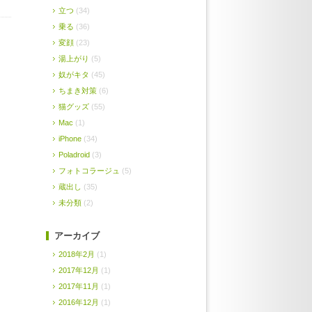
立つ
(34)
乗る
(36)
変顔
(23)
湯上がり
(5)
奴がキタ
(45)
ちまき対策
(6)
猫グッズ
(55)
Mac
(1)
iPhone
(34)
Poladroid
(3)
フォトコラージュ
(5)
蔵出し
(35)
未分類
(2)
アーカイブ
2018年2月
(1)
2017年12月
(1)
2017年11月
(1)
2016年12月
(1)