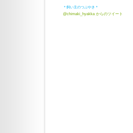
＊飼い主のつぶやき＊
@chimaki_hyakka からのツイート