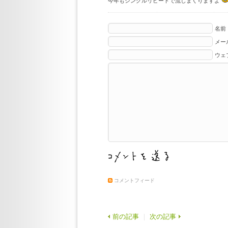
今年もシングルリピートで流しまくりますよ
名前
メー
ウェ
コメントフィード
前の記事
｜
次の記事