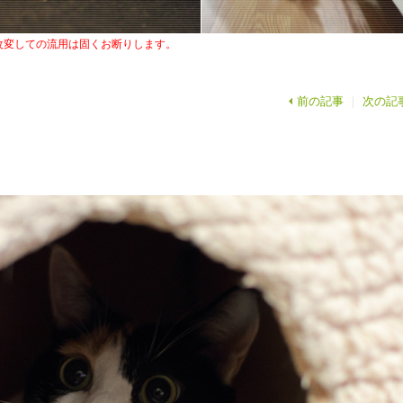
改変しての流用は固くお断りします。
前の記事
｜
次の記