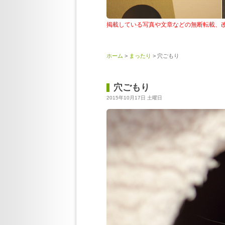
掲載している写真や文章などの無断転載、
ホーム
>
まったり
> 穴ごもり
穴ごもり
2015年10月17日 土曜日