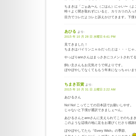
ちまきは「ごぉあ〜ん（ごはん）にゃい〜（よ
時々よく聞き取れずにいると、カリカリの入っ
目力でコレだよコレと訴えかけてきます。下僕
あひる
より:
2015 年 10 月 28 日 水曜日 6:41 PM
見てきました！
ちまきはバイリンニャルだったとは・・・じゃ
やっぱりannさんはまっさきにコメントされてるぅ(
飼い主さんもお元気そうで何よりです。
ぼやぼやしてなくてももう年末になっちゃいま
ちまき百貨
より:
2015 年 10 月 31 日 土曜日 2:22 AM
あひるさん
No! No! こってこての日本語でお願いしやす。
じゃないと下僕が通訳できましぇ〜ん。
あひるさんとannさんに支えられてこそのちま
このような辺境の地に足をお運びくださり感謝
ぼやぼやしてたら『Every Wish』の季節、