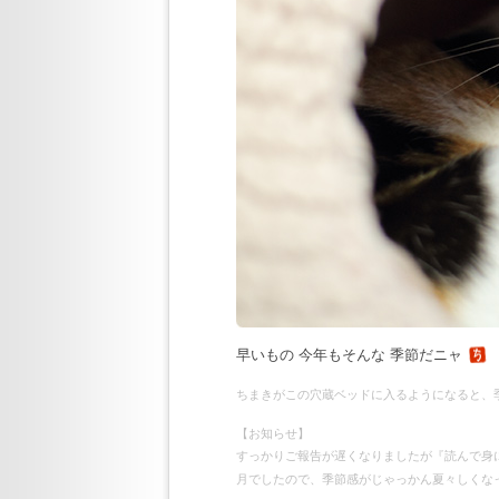
早いもの 今年もそんな 季節だニャ
ちまきがこの穴蔵ベッドに入るようになると、
【お知らせ】
すっかりご報告が遅くなりましたが『読んで身に付く英
月でしたので、季節感がじゃっかん夏々しくな