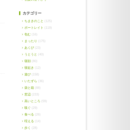
カテゴリー
ちまきのこと
(125)
ポートレイト
(119)
包む
(16)
まったり
(175)
あくび
(23)
うとうと
(40)
寝顔
(80)
寝起き
(12)
遊び
(158)
いたずら
(36)
袋と箱
(88)
窓辺
(233)
高いところ
(59)
嗅ぐ
(29)
食べる
(26)
咥える
(14)
歩く
(28)