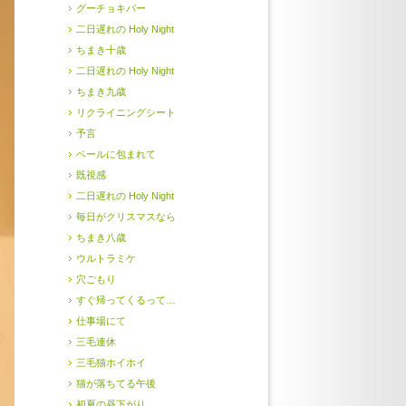
グーチョキパー
二日遅れの Holy Night
ちまき十歳
二日遅れの Holy Night
ちまき九歳
リクライニングシート
予言
ベールに包まれて
既視感
二日遅れの Holy Night
毎日がクリスマスなら
ちまき八歳
ウルトラミケ
穴ごもり
すぐ帰ってくるって…
仕事場にて
三毛連休
三毛猫ホイホイ
猫が落ちてる午後
初夏の昼下がり