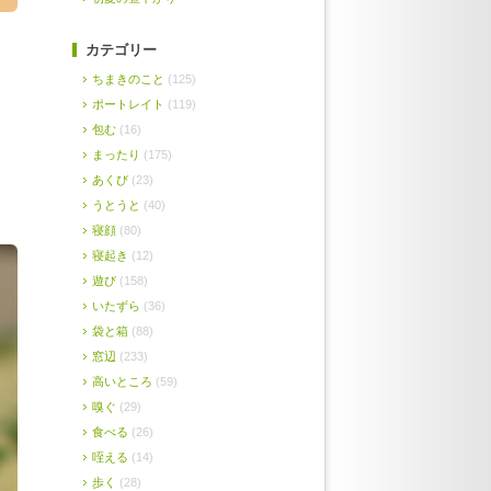
カテゴリー
ちまきのこと
(125)
ポートレイト
(119)
包む
(16)
まったり
(175)
あくび
(23)
うとうと
(40)
寝顔
(80)
寝起き
(12)
遊び
(158)
いたずら
(36)
袋と箱
(88)
窓辺
(233)
高いところ
(59)
嗅ぐ
(29)
食べる
(26)
咥える
(14)
歩く
(28)