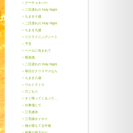
グーチョキパー
二日遅れの Holy Night
ちまき十歳
二日遅れの Holy Night
ちまき九歳
リクライニングシート
予言
ベールに包まれて
既視感
二日遅れの Holy Night
毎日がクリスマスなら
ちまき八歳
ウルトラミケ
穴ごもり
すぐ帰ってくるって…
仕事場にて
三毛連休
三毛猫ホイホイ
猫が落ちてる午後
初夏の昼下がり