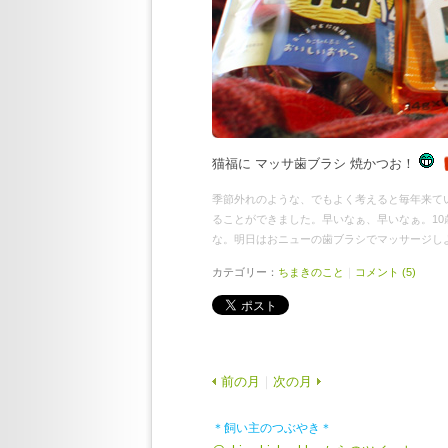
猫福に マッサ歯ブラシ 焼かつお！
季節外れのような、でもよく考えると毎年来て
ることができました。早いなぁ、早いなぁ。1
な。明日はおニューの歯ブラシでマッサージし
カテゴリー：
ちまきのこと
｜
コメント (5)
前の月
｜
次の月
＊飼い主のつぶやき＊