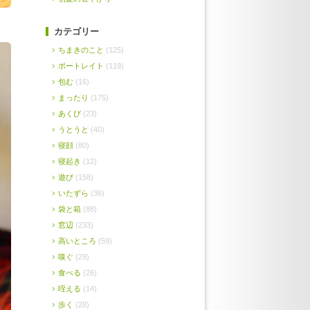
カテゴリー
ちまきのこと
(125)
ポートレイト
(119)
包む
(16)
まったり
(175)
あくび
(23)
うとうと
(40)
寝顔
(80)
寝起き
(12)
遊び
(158)
いたずら
(36)
袋と箱
(88)
窓辺
(233)
高いところ
(59)
嗅ぐ
(29)
食べる
(26)
咥える
(14)
歩く
(28)