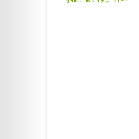
@chimaki_hyakka からのツイート