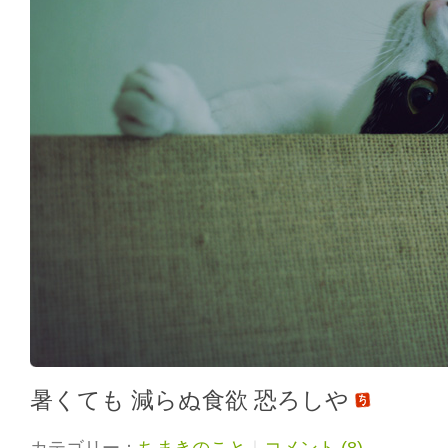
暑くても 減らぬ食欲 恐ろしや
カテゴリー：
ちまきのこと
｜
コメント (8)