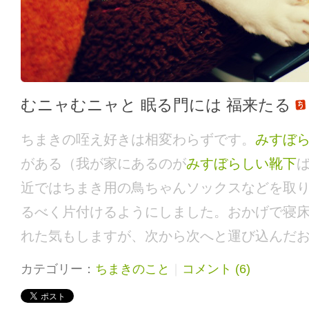
むニャむニャと 眠る門には 福来たる
ちまきの咥え好きは相変わらずです。
みすぼ
がある（我が家にあるのが
みすぼらしい靴下
近ではちまき用の鳥ちゃんソックスなどを取
るべく片付けるようにしました。おかげで寝
れた気もしますが、次から次へと運び込んだ
カテゴリー：
ちまきのこと
｜
コメント (6)