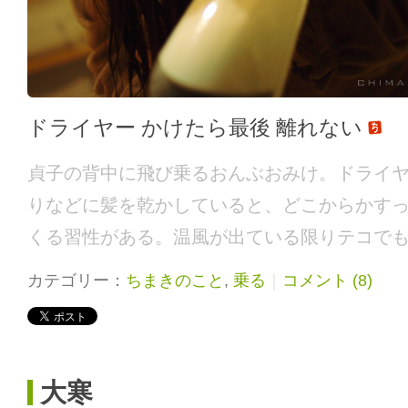
ドライヤー かけたら最後 離れない
貞子の背中に飛び乗るおんぶおみけ。ドライ
りなどに髪を乾かしていると、どこからかす
くる習性がある。温風が出ている限りテコで
カテゴリー：
ちまきのこと
,
乗る
｜
コメント (8)
大寒