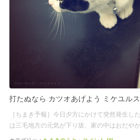
打たぬなら カツオあげよう ミケユル
［ちまき予報］今日夕方にかけて突然発生し
は三毛地方の元気が下り坂、家の中はおだや