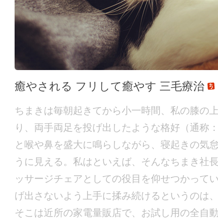
癒やされる フリして癒やす 三毛療治
ちまきは毎朝起きてから小一時間、私の膝の
り、両手両足を投げ出したような格好（通称
と喉や鼻を盛大に鳴らしながら、寝起きの気
うに見える。私はといえば、そんなちまき社
ッサージチェアとしての役目を仰せつかって
げ出さないよう上手に揉み続けるというのは
そこは近所の家電量販店で、お試し用の全自